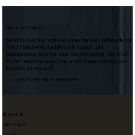
Haben Sie Fragen?
Sie möchten die Vorteile eines starken Verbunds für
Ihren Handwerksfachbetrieb nutzen und
interessieren sich für eine Mitgliedschaft bei TOP
Maler- und Stuckateurmeister? Dann nehmen Sie
Kontakt zu uns auf!
LASSEN SIE SICH BERATEN
Impressum
Datenschutz
Cookies