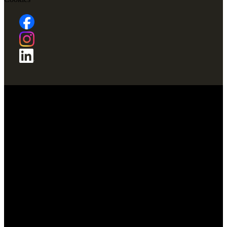
TOP Malermeister und TOP
Stuckateurmeister
Immer eine Idee weiter
Der Qualitäts- und Leistungsverbund für